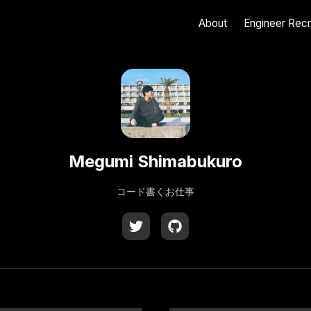
About
Engineer Recr
Megumi Shimabukuro
コード書くお仕事