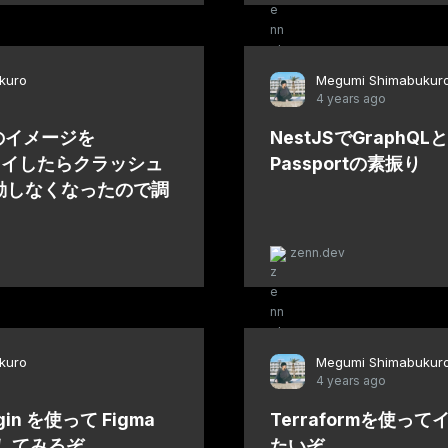
kuro
Megumi Shimabukur
4 years ago
maのイメージを
NestJSでGraphQLと
プロイしたらクラッシュ
Passportの素振り
動しなくなったので調
zenn.dev
kuro
Megumi Shimabukur
4 years ago
lugin を使って Figma
Terraformを使っ
入門してみるぞ
たいぞ