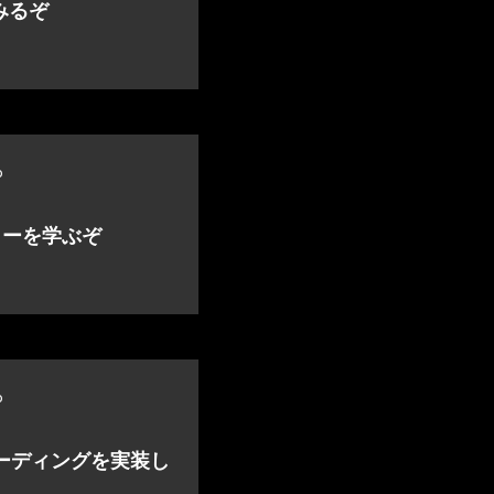
みるぞ
o
ターを学ぶぞ
o
限ローディングを実装し