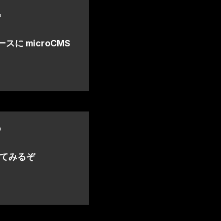
o
ースに microCMS
o
触ってみるぞ