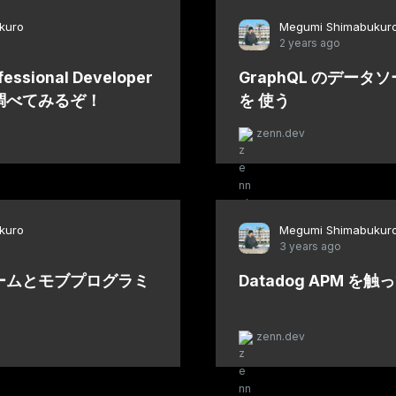
kuro
Megumi Shimabukur
2 years ago
fessional Developer
GraphQL のデータソ
調べてみるぞ！
を 使う
zenn.dev
kuro
Megumi Shimabukur
3 years ago
ームとモブプログラミ
Datadog APM を
zenn.dev