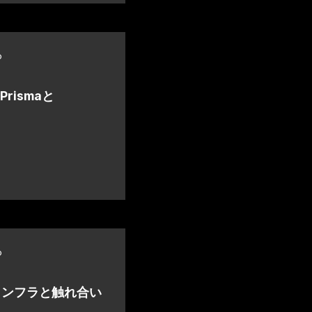
o
Prismaと
o
てインフラと触れ合い