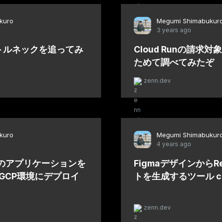
kuro
Megumi Shimabukur
3 years ago
でボトルネックを追ってみ
Cloud Runの請求
ためて調べてみたぞ
zenn.dev
kuro
Megumi Shimabukur
4 years ago
sma のアプリケーションを
FigmaデザインからR
ns でGCP環境にデプロイ
トを生成するツール c
zenn.dev