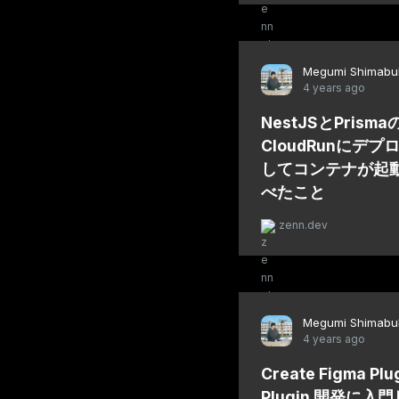
Megumi Shimabu
4 years ago
NestJSとPris
CloudRunにデ
してコンテナが起
べたこと
zenn.dev
Megumi Shimabu
4 years ago
Create Figma P
Plugin 開発に