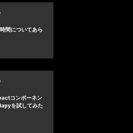
o
対象時間についてあら
o
eactコンポーネン
lapyを試してみた