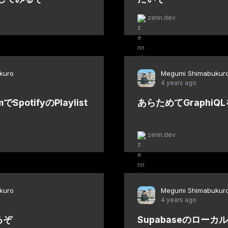
zenn.dev
kuro
Megumi Shimabukur
4 years ago
mでSpotifyのPlaylist
あらためてGraphi
zenn.dev
kuro
Megumi Shimabukur
4 years ago
るぞ
Supabaseのロー