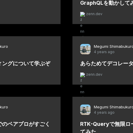
GraphQLを動かして
zenn.dev
kuro
Megumi Shimabukur
4 years ago
ィングについて学ぶぞ
あらためてデコレー
zenn.dev
kuro
Megumi Shimabukur
4 years ago
でのペアプロがすごく
RTK-Queryで無
てみた