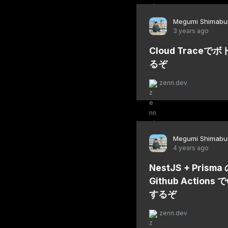
Megumi Shimabu
3 years ago
Cloud Trace
るぞ
zenn.dev
Megumi Shimabu
4 years ago
NestJS + Pri
Github Actio
するぞ
zenn.dev