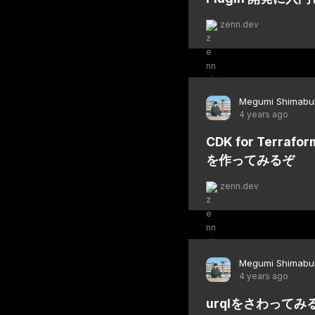
zenn.dev
Megumi Shimabu
4 years ago
CDK for Terrafor
を作ってみるぞ
zenn.dev
Megumi Shimabu
4 years ago
urqlをさわってみ