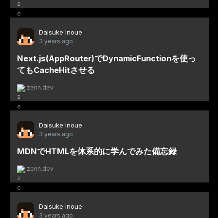
Daisuke Inoue
3 years ago
Next.js(AppRouter)でDynamicFunctionを使っ
てもCacheHitさせる
zenn.dev
Daisuke Inoue
3 years ago
MDNでHTMLを体系的に学んでみた備忘録
zenn.dev
Daisuke Inoue
3 years ago